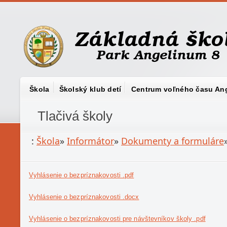
Škola
Školský klub detí
Centrum voľného času An
Tlačivá školy
:
Škola
»
Informátor
»
Dokumenty a formuláre
Vyhlásenie o bezpríznakovosti .pdf
Vyhlásenie o bezpríznakovosti .docx
Vyhlásenie o bezpríznakovosti pre návštevníkov školy .pdf