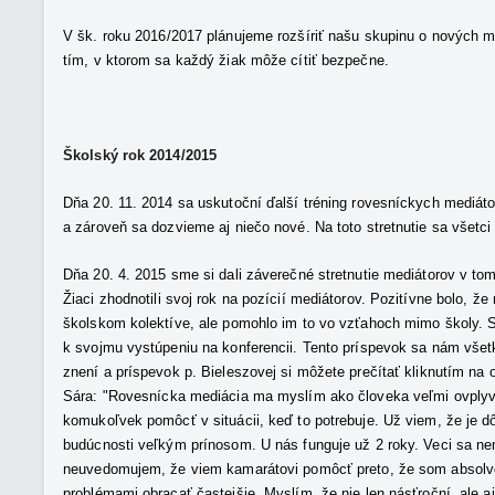
V šk. roku 2016/2017 plánujeme rozšíriť našu skupinu o nových med
tím, v ktorom sa každý žiak môže cítiť bezpečne.
Školský rok 2014/2015
Dňa 20. 11. 2014 sa uskutoční ďalší tréning rovesníckych mediát
a zároveň sa dozvieme aj niečo nové. Na toto stretnutie sa všetci
Dňa 20. 4. 2015 sme si dali záverečné stretnutie mediátorov v tomt
Žiaci zhodnotili svoj rok na pozícií mediátorov. Pozitívne bolo, ž
školskom kolektíve, ale pomohlo im to vo vzťahoch mimo školy. 
k svojmu vystúpeniu na konferencii. Tento príspevok sa nám všet
znení a príspevok p. Bieleszovej si môžete prečítať kliknutím na
Sára: "Rovesnícka mediácia ma myslím ako človeka veľmi ovplyvni
komukoľvek pomôcť v situácii, keď to potrebuje. Už viem, že je d
budúcnosti veľkým prínosom. U nás funguje už 2 roky. Veci sa neme
neuvedomujem, že viem kamarátovi pomôcť preto, že som absolvov
problémami obracať častejšie. Myslím, že nie len násťroční, ale a