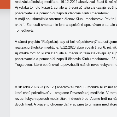
realizáciu školskej mediácie. 16.12.2024 absolvovali žiaci 6. ročn
Aj vďaka tomuto kurzu žiaci ale aj triedni učitelia získavajú lepší
pozorovatelia a pomocníci zapojili členovia Klubu mediátorov.
V máji sa uskutočnilo stretnutie členov Klubu mediátorov. Privít
aktivít. Zamerali sme sa nie len na spoločné spoznávanie sa ale aj
Tomečková.
V rámci projektu “Rešpektuj, aby si bol rešpektovaný“ sa usiluje
realizáciu školskej mediácie. 5.12.2023 absolvovali žiaci 6. roční
Aj vďaka tomuto kurzu žiaci ale aj triedni učitelia získavajú lepší
pozorovatelia a pomocníci zapojili členovia Klubu mediátorov. 2
Tragalovou, ktoré potrénovali a povzbudili našich rovesnickych med
V šk.roku 2022/23 (15.12.) absolvovali žiaci 6. ročníka Kurz rieše
ktorí chcú pokračovať v programe Rovesníckej mediácie. V tomto 
rovesníckych sporoch medzi žiakmi dvoch tried. A sme hrdí na náš
dvoch tried. A práve tu chceme dať viac priestoru našim mediátor