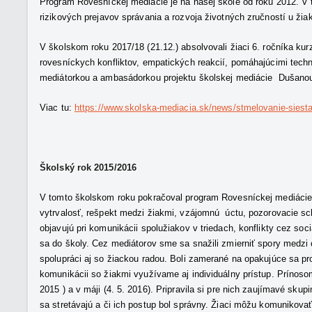
Program Rovesníckej mediácie je na našej škole od roku 2012. V 
rizikových prejavov správania a rozvoja životných zručností u žia
V školskom roku 2017/18 (21.12.) absolvovali žiaci 6. ročníka kur
rovesníckych konfliktov, empatických reakcií, pomáhajúcimi techni
mediátorkou a ambasádorkou projektu školskej mediácie Dušano
Viac tu:
https://www.skolska-mediacia.sk/news/stmelovanie-siesta
Školský rok 2015/2016
V tomto školskom roku pokračoval program Rovesníckej mediácie. 
vytrvalosť, rešpekt medzi žiakmi, vzájomnú úctu, pozorovacie scho
objavujú pri komunikácii spolužiakov v triedach, konflikty cez so
sa do školy. Cez mediátorov sme sa snažili zmierniť spory medzi ch
spolupráci aj so žiackou radou. Boli zamerané na opakujúce sa pro
komunikácii so žiakmi využívame aj individuálny prístup. Prínosom
2015 ) a v máji (4. 5. 2016). Pripravila si pre nich zaujímavé skup
sa stretávajú a či ich postup bol správny. Žiaci môžu komunikov