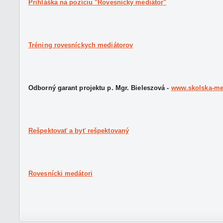
Prihláška na pozíciu "Rovesnícky mediátor"
Tréning rovesníckych mediátorov
Odborný garant projektu p. Mgr. Bieleszová -
www.skolska-me
Rešpektovať a byť rešpektovaný
Rovesnícki medátori