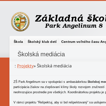
Škola
Školský klub detí
Centrum voľného času An
Školská mediácia
:
Projekty
»
Školská mediácia
ZŠ Park Angelinum sa v spolupráci s ambasádorkou
školskej me
participácia žiakov na zlepšovaní klímy školy rozvojom zručností p
neohrozujúce prostredie pre všetkých. Koordinátorkou projektu je
V rámci projektu “Rešpektuj, aby si bol rešpektovaný“ sa usiluje