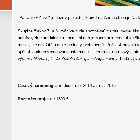
"Pátranie v čase" je názov projektu, ktorý finančne podporuje Na
Skupina žiakov 7. a 8. ročníka bude spoznávať históriu svojej škol
archívnych materiáloch a spomienkach je budovanie hrdosti ku ško
menia, ale dôležité ľudské hodnoty pretrvávajú. Počas 4 projekto
spôsob a okruh spracovania informácií – literatúra, obrazový mate
výstavy Návraty
, či
školského časopisu Angelinoviny
budú výsled
Časový harmonogram:
december 2014 až máj 2015
Rozpočet projektu:
1300 €