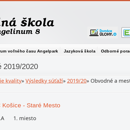
rum voľného času Angelpark
Jazyková škola
Odborné pora
é 2019/2020
e kvality
»
Výsledky súťaží
»
2019/20
»
Obvodné a mes
 Košice - Staré Mesto
.A
1. miesto