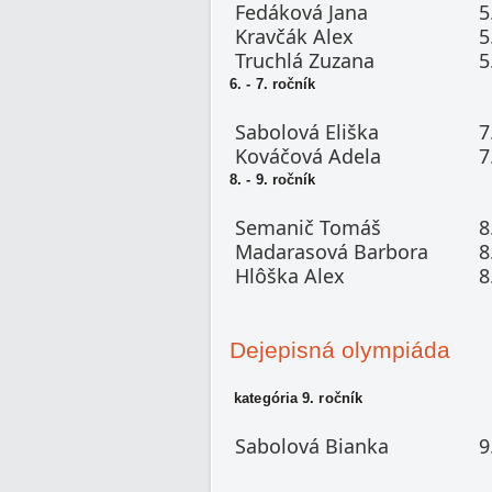
Fedáková Jana
5
Kravčák Alex
5
Truchlá Zuzana
5
6. - 7. ročník
Sabolová Eliška
7
Kováčová Adela
7
8. - 9. ročník
Semanič Tomáš
8
Madarasová Barbora
8
Hlôška Alex
8
Dejepisná olympiáda
kategória 9. ročník
Sabolová Bianka
9