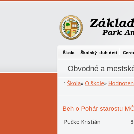
Škola
Školský klub detí
Cent
Obvodné a mestsk
:
Škola
»
O škole
»
Hodnoteni
Beh o Pohár starostu MČ
Pučko Kristián
8