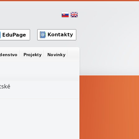
denstvo
Projekty
Novinky
tské