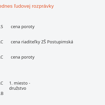
ednes ľudovej rozprávky
.S
cena poroty
.C
cena riaditeľky ZŠ Postupimská
.C
cena poroty
.C
1. miesto -
družstvo
.B