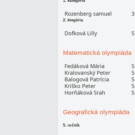
1. kategória
Rozenberg samuel
3
2. ktegória
Dofková Lilly
5
Matematická olympiáda
Fedáková Mária
5
Kralovanský Peter
5
Balogová Patrícia
5
Kriško Peter
5
Horňáková Srah
5
Geografická olympiáda
5. ročník