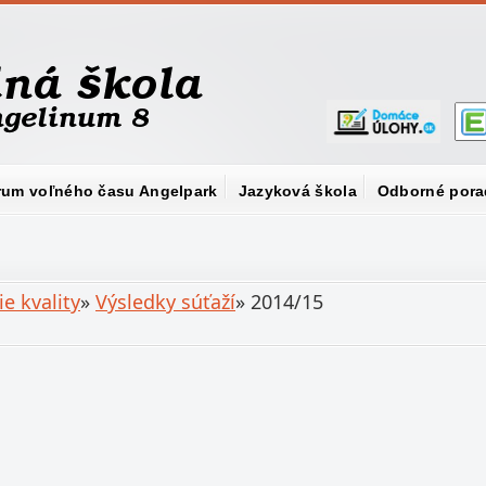
rum voľného času Angelpark
Jazyková škola
Odborné pora
e kvality
»
Výsledky súťaží
»
2014/15