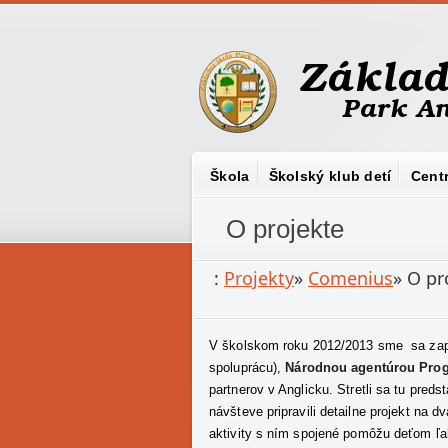
Škola
Školský klub detí
Cent
O projekte
:
Projekty
»
Comenius
»
O pr
V školskom roku 2012/2013 sme sa zapo
spoluprácu),
Národnou agentúrou Prog
partnerov v Anglicku. Stretli sa tu pred
návšteve pripravili detailne projekt na 
aktivity s ním spojené pomôžu deťom ľa