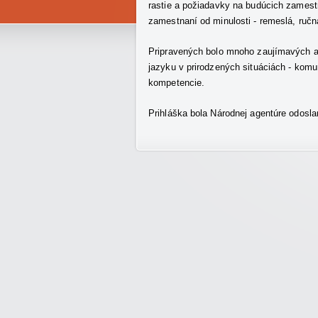
rastie a požiadavky na budúcich zamestn
zamestnaní od minulosti - remeslá, ručná
Pripravených bolo mnoho zaujímavých akt
jazyku v prirodzených situáciách - komun
kompetencie.
Prihláška bola Národnej agentúre odosla