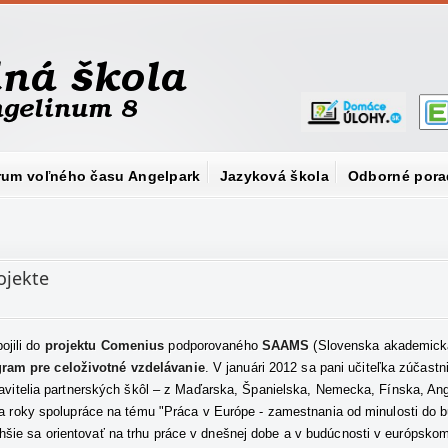
rum voľného času Angelpark
Jazyková škola
Odborné pora
ojekte
jili do
projektu Comenius
podporovaného
SAAMS
(Slovenska akademická
ram pre celoživotné vzdelávanie
. V januári 2012 sa pani učiteľka zúčastn
stavitelia partnerských škôl – z Maďarska, Španielska, Nemecka, Fínska, Ang
dva roky spolupráce na tému "Práca v Európe - zamestnania od minulosti do b
hšie sa orientovať na trhu práce v dnešnej dobe a v budúcnosti v európsk