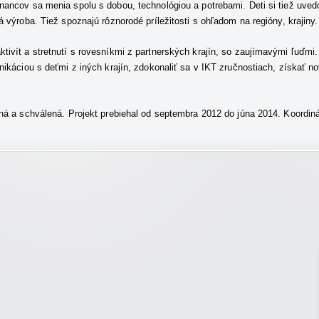
ancov sa menia spolu s dobou, technológiou a potrebami. Deti si tiež uved
 výroba. Tiež spoznajú rôznorodé príležitosti s ohľadom na regióny, krajiny.
ivít a stretnutí s rovesníkmi z partnerských krajín, so zaujímavými ľuďmi
ikáciou s deťmi z iných krajín, zdokonaliť sa v IKT zručnostiach, získať nov
ná a schválená. Projekt prebiehal od septembra 2012 do júna 2014. Koordin