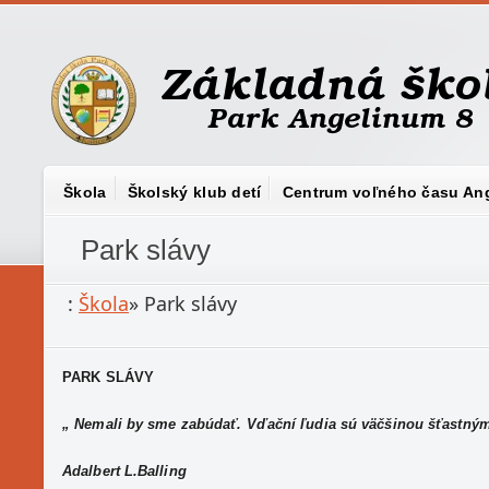
Škola
Školský klub detí
Centrum voľného času An
Park slávy
:
Škola
»
Park slávy
PARK SLÁVY
„ Nemali by sme zabúdať. Vďační ľudia sú väčšinou šťastný
Adalbert L.Balling