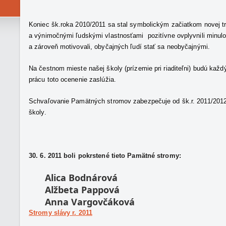
Koniec šk.roka 2010/2011 sa stal symbolickým začiatkom novej tr
a výnimočnými ľudskými vlastnosťami pozitívne ovplyvnili minul
a zároveň motivovali, obyčajných ľudí stať sa neobyčajnými.
Na čestnom mieste našej školy (prízemie pri riaditeľni) budú kaž
prácu toto ocenenie zaslúžia.
Schvaľovanie Pamätných stromov zabezpečuje od šk.r. 2011/2012
školy.
30. 6. 2011 boli pokrstené tieto Pamätné stromy:
Alica Bodnárová
Alžbeta Pappová
Anna Vargovčáková
Stromy slávy r. 2011