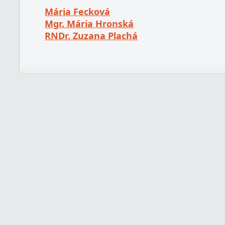
Mária Fecková
Mgr. Mária Hronská
RNDr. Zuzana Plachá