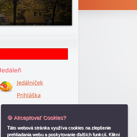
Jedáleň
Jedálniček
Prihláška
Viac informácií
🍪 Akceptovať Cookies?
Táto webová stránka využíva cookies na zlepšenie
prehliadania webu a poskytovanie ďalších funkcií. Klikni