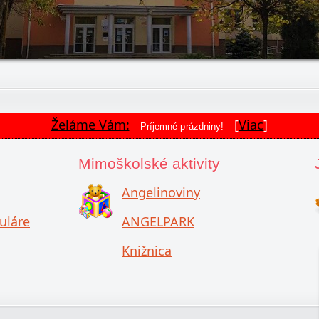
Želáme Vám:
[
Viac
]
Príjemné prázdniny!
Mimoškolské aktivity
Angelinoviny
uláre
ANGELPARK
Knižnica