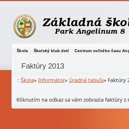
Škola
Školský klub detí
Centrum voľného času An
Faktúry 2013
:
Škola
»
Informátor
»
Úradná tabuľa
»
Faktúry 
Kliknutím na odkaz sa vám zobrazia faktúry z