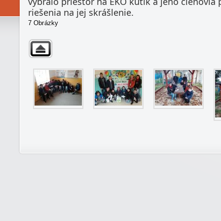
vybralo priestor na EKO kútik a jeho členovi
riešenia na jej skrášlenie.
7 Obrázky